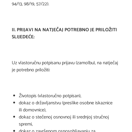
94/13, 98/19, 57/22).
II. PRIJAVI NA NATJEČAJ POTREBNO JE PRILOŽITI
SLIJEDEĆE:
Uz vlastoručnu potpisanu prijavu (zamolbu), na natječaj
je potrebno priložiti:
Životopis (vlastoručno potpisan),
dokaz o državljanstvu (preslike osobne iskaznice
ili domovnice),
dokaz o stečenoj osnovnoj ili srednjoj stručnoj
spremi,
dokaz o završenom osposobljavanju za