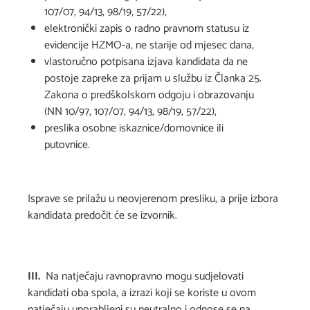
107/07, 94/13, 98/19, 57/22),
elektronički zapis o radno pravnom statusu iz
evidencije HZMO-a, ne starije od mjesec dana,
vlastoručno potpisana izjava kandidata da ne
postoje zapreke za prijam u službu iz Članka 25.
Zakona o predškolskom odgoju i obrazovanju
(NN 10/97, 107/07, 94/13, 98/19, 57/22),
preslika osobne iskaznice/domovnice ili
putovnice.
Isprave se prilažu u neovjerenom presliku, a prije izbora
kandidata predočit će se izvornik.
III.
Na natječaju ravnopravno mogu sudjelovati
kandidati oba spola, a izrazi koji se koriste u ovom
natječaju uporabljeni su neutralno i odnose se na