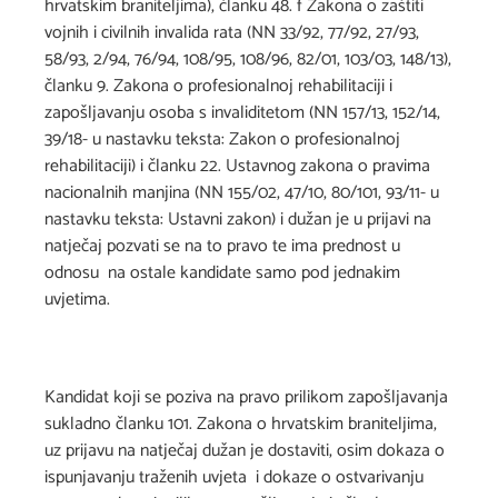
hrvatskim braniteljima), članku 48. f Zakona o zaštiti
vojnih i civilnih invalida rata (NN 33/92, 77/92, 27/93,
58/93, 2/94, 76/94, 108/95, 108/96, 82/01, 103/03, 148/13),
članku 9. Zakona o profesionalnoj rehabilitaciji i
zapošljavanju osoba s invaliditetom (NN 157/13, 152/14,
39/18- u nastavku teksta: Zakon o profesionalnoj
rehabilitaciji) i članku 22. Ustavnog zakona o pravima
nacionalnih manjina (NN 155/02, 47/10, 80/101, 93/11- u
nastavku teksta: Ustavni zakon) i dužan je u prijavi na
natječaj pozvati se na to pravo te ima prednost u
odnosu na ostale kandidate samo pod jednakim
uvjetima.
Kandidat koji se poziva na pravo prilikom zapošljavanja
sukladno članku 101. Zakona o hrvatskim braniteljima,
uz prijavu na natječaj dužan je dostaviti, osim dokaza o
ispunjavanju traženih uvjeta i dokaze o ostvarivanju