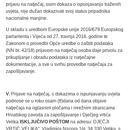
prijavu na natječaj, osim dokaza o ispunjavanju traženih
uvjeta, nije dužan dokazivati svoj status pripadnika
nacionalne manjine.
U skladu s uredbom Europske unije 2016/679 Europskog
parlamenta i Vijeća od 27. travnja 2016. godine te
Zakonom o provedbi Opće uredbe o zaštiti podataka
(NN br. 42/18) prijavom na natječaj osoba daje privolu za
prikupljanje i obradu podataka iz natječajne
dokumentacije, a sve u svrhu provedbe natječaja za
zapošljavanje.
V.
Prijave na natječaj, s dokazima o ispunjavanju uvjeta
podnose se u roku osam (8)dana od dana objave
natječaja na oglasnim pločama i mrežnim stranicama
Hrvatskog zavoda za zapošljavanje i Dječjeg vrtića
Velika
ISKLJUČIVO POŠTOM
na adresu: DJEČJI
VRTIĆ„VELIKA“, Vladimira Nazora 1/g, 34 330 Velika, s