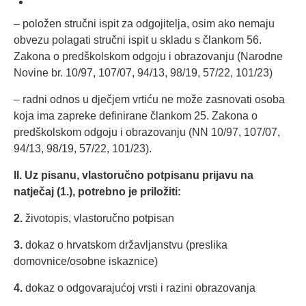
– položen stručni ispit za odgojitelja, osim ako nemaju
obvezu polagati stručni ispit u skladu s člankom 56.
Zakona o predškolskom odgoju i obrazovanju (Narodne
Novine br. 10/97, 107/07, 94/13, 98/19, 57/22, 101/23)
– radni odnos u dječjem vrtiću ne može zasnovati osoba
koja ima zapreke definirane člankom 25. Zakona o
predškolskom odgoju i obrazovanju (NN 10/97, 107/07,
94/13, 98/19, 57/22, 101/23).
II. Uz pisanu, vlastoručno potpisanu prijavu na
natječaj (1.), potrebno je priložiti:
2
.
životopis, vlastoručno potpisan
3
.
dokaz o hrvatskom državljanstvu (preslika
domovnice/osobne iskaznice)
4
.
dokaz o odgovarajućoj vrsti i razini obrazovanja