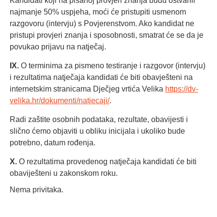
Kandidati koji na pisanoj provjeri znanja budu ostvarili
najmanje 50% uspjeha, moći će pristupiti usmenom
razgovoru (intervju) s Povjerenstvom. Ako kandidat ne
pristupi provjeri znanja i sposobnosti, smatrat će se da je
povukao prijavu na natječaj.
IX.
O terminima za pismeno testiranje i razgovor (intervju)
i rezultatima natječaja kandidati će biti obavješteni na
internetskim stranicama Dječjeg vrtića Velika
https://dv-
velika.hr/dokumenti/natjecaji/
.
Radi zaštite osobnih podataka, rezultate, obavijesti i
slično ćemo objaviti u obliku inicijala i ukoliko bude
potrebno, datum rođenja.
X.
O rezultatima provedenog natječaja kandidati će biti
obaviješteni u zakonskom roku.
Nema privitaka.