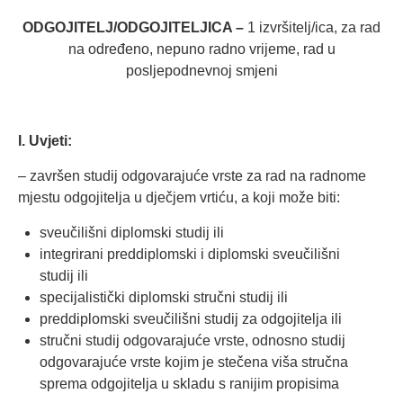
ODGOJITELJ/ODGOJITELJICA –
1 izvršitelj/ica, za rad
na određeno, nepuno radno vrijeme, rad u
posljepodnevnoj smjeni
I. U
vjeti
:
– završen studij odgovarajuće vrste za rad na radnome
mjestu odgojitelja u dječjem vrtiću, a koji može biti:
sveučilišni diplomski studij ili
integrirani preddiplomski i diplomski sveučilišni
studij ili
specijalistički diplomski stručni studij ili
preddiplomski sveučilišni studij za odgojitelja ili
stručni studij odgovarajuće vrste, odnosno studij
odgovarajuće vrste kojim je stečena viša stručna
sprema odgojitelja u skladu s ranijim propisima