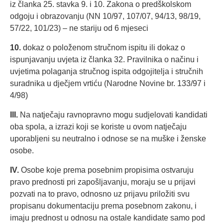
iz članka 25. stavka 9. i 10. Zakona o predškolskom
odgoju i obrazovanju (NN 10/97, 107/07, 94/13, 98/19,
57/22, 101/23) – ne stariju od 6 mjeseci
10.
dokaz o položenom stručnom ispitu ili dokaz o
ispunjavanju uvjeta iz članka 32. Pravilnika o načinu i
uvjetima polaganja stručnog ispita odgojitelja i stručnih
suradnika u dječjem vrtiću (Narodne Novine br. 133/97 i
4/98)
III.
Na natječaju ravnopravno mogu sudjelovati kandidati
oba spola, a izrazi koji se koriste u ovom natječaju
uporabljeni su neutralno i odnose se na muške i ženske
osobe.
IV.
Osobe koje prema posebnim propisima ostvaruju
pravo prednosti pri zapošljavanju, moraju se u prijavi
pozvati na to pravo, odnosno uz prijavu priložiti svu
propisanu dokumentaciju prema posebnom zakonu, i
imaju prednost u odnosu na ostale kandidate samo pod