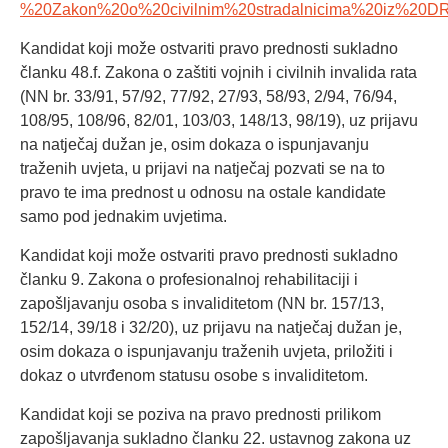
%20Zakon%20o%20civilnim%20stradalnicima%20iz%20DR
Kandidat koji može ostvariti pravo prednosti sukladno
članku 48.f. Zakona o zaštiti vojnih i civilnih invalida rata
(NN br. 33/91, 57/92, 77/92, 27/93, 58/93, 2/94, 76/94,
108/95, 108/96, 82/01, 103/03, 148/13, 98/19), uz prijavu
na natječaj dužan je, osim dokaza o ispunjavanju
traženih uvjeta, u prijavi na natječaj pozvati se na to
pravo te ima prednost u odnosu na ostale kandidate
samo pod jednakim uvjetima.
Kandidat koji može ostvariti pravo prednosti sukladno
članku 9. Zakona o profesionalnoj rehabilitaciji i
zapošljavanju osoba s invaliditetom (NN br. 157/13,
152/14, 39/18 i 32/20), uz prijavu na natječaj dužan je,
osim dokaza o ispunjavanju traženih uvjeta, priložiti i
dokaz o utvrđenom statusu osobe s invaliditetom.
Kandidat koji se poziva na pravo prednosti prilikom
zapošljavanja sukladno članku 22. ustavnog zakona uz