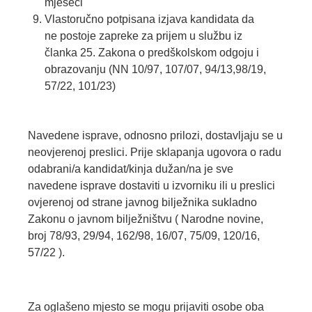
mjeseci
Vlastoručno potpisana izjava kandidata da
ne postoje zapreke za prijem u službu iz
članka 25. Zakona o predškolskom odgoju i
obrazovanju (NN 10/97, 107/07, 94/13,98/19,
57/22, 101/23)
Navedene isprave, odnosno prilozi, dostavljaju se u
neovjerenoj preslici. Prije sklapanja ugovora o radu
odabrani/a kandidat/kinja dužan/na je sve
navedene isprave dostaviti u izvorniku ili u preslici
ovjerenoj od strane javnog bilježnika sukladno
Zakonu o javnom bilježništvu ( Narodne novine,
broj 78/93, 29/94, 162/98, 16/07, 75/09, 120/16,
57/22 ).
Za oglašeno mjesto se mogu prijaviti osobe oba