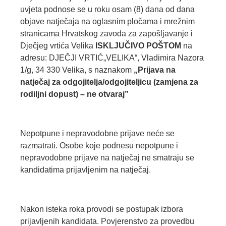
uvjeta podnose se u roku osam (8) dana od dana
objave natječaja na oglasnim pločama i mrežnim
stranicama Hrvatskog zavoda za zapošljavanje i
Dječjeg vrtića Velika
ISKLJUČIVO POŠTOM
na
adresu: DJEČJI VRTIĆ„VELIKA“, Vladimira Nazora
1/g, 34 330 Velika, s naznakom
„
Prijava na
natječaj za odgojitelja/odgojiteljicu (zamjena za
rodiljni dopust) – ne otvaraj”
Nepotpune i nepravodobne prijave neće se
razmatrati. Osobe koje podnesu nepotpune i
nepravodobne prijave na natječaj ne smatraju se
kandidatima prijavljenim na natječaj.
Nakon isteka roka provodi se postupak izbora
prijavljenih kandidata. Povjerenstvo za provedbu