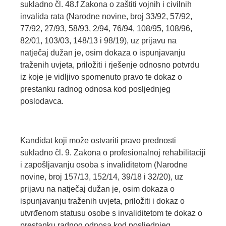
sukladno čl. 48.f Zakona o zaštiti vojnih i civilnih
invalida rata (Narodne novine, broj 33/92, 57/92,
77/92, 27/93, 58/93, 2/94, 76/94, 108/95, 108/96,
82/01, 103/03, 148/13 i 98/19), uz prijavu na
natječaj dužan je, osim dokaza o ispunjavanju
traženih uvjeta, priložiti i rješenje odnosno potvrdu
iz koje je vidljivo spomenuto pravo te dokaz o
prestanku radnog odnosa kod posljednjeg
poslodavca.
Kandidat koji može ostvariti pravo prednosti
sukladno čl. 9. Zakona o profesionalnoj rehabilitaciji
i zapošljavanju osoba s invaliditetom (Narodne
novine, broj 157/13, 152/14, 39/18 i 32/20), uz
prijavu na natječaj dužan je, osim dokaza o
ispunjavanju traženih uvjeta, priložiti i dokaz o
utvrđenom statusu osobe s invaliditetom te dokaz o
prestanku radnog odnosa kod posljednjeg