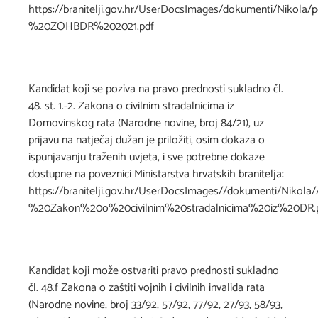
https://branitelji.gov.hr/UserDocsImages/dokumenti/Nik
%20ZOHBDR%202021.pdf
Kandidat koji se poziva na pravo prednosti sukladno čl.
48. st. 1.-2. Zakona o civilnim stradalnicima iz
Domovinskog rata (Narodne novine, broj 84/21), uz
prijavu na natječaj dužan je priložiti, osim dokaza o
ispunjavanju traženih uvjeta, i sve potrebne dokaze
dostupne na poveznici Ministarstva hrvatskih branitelja:
https://branitelji.gov.hr/UserDocsImages//dokumenti/Ni
%20Zakon%20o%20civilnim%20stradalnicima%20iz%20DR.
Kandidat koji može ostvariti pravo prednosti sukladno
čl. 48.f Zakona o zaštiti vojnih i civilnih invalida rata
(Narodne novine, broj 33/92, 57/92, 77/92, 27/93, 58/93,