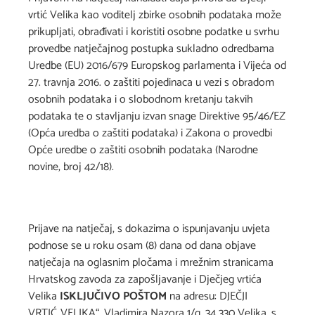
vrtić Velika kao voditelj zbirke osobnih podataka može
prikupljati, obrađivati i koristiti osobne podatke u svrhu
provedbe natječajnog postupka sukladno odredbama
Uredbe (EU) 2016/679 Europskog parlamenta i Vijeća od
27. travnja 2016. o zaštiti pojedinaca u vezi s obradom
osobnih podataka i o slobodnom kretanju takvih
podataka te o stavljanju izvan snage Direktive 95/46/EZ
(Opća uredba o zaštiti podataka) i Zakona o provedbi
Opće uredbe o zaštiti osobnih podataka (Narodne
novine, broj 42/18).
Prijave na natječaj, s dokazima o ispunjavanju uvjeta
podnose se u roku osam (8) dana od dana objave
natječaja na oglasnim pločama i mrežnim stranicama
Hrvatskog zavoda za zapošljavanje i Dječjeg vrtića
Velika
ISKLJUČIVO POŠTOM
na adresu: DJEČJI
VRTIĆ„VELIKA“, Vladimira Nazora 1/g, 34 330 Velika, s