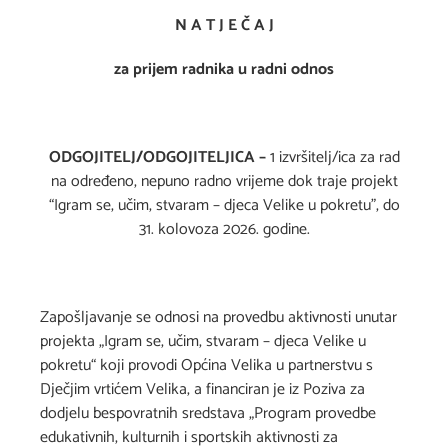
N A T J E Č A J
za prijem radnika u radni odnos
ODGOJITELJ/ODGOJITELJICA
–
1 izvršitelj/ica za rad
na određeno, nepuno radno vrijeme dok traje projekt
“Igram se, učim, stvaram – djeca Velike u pokretu”, do
31. kolovoza 2026. godine.
Zapošljavanje se odnosi na provedbu aktivnosti unutar
projekta „Igram se, učim, stvaram – djeca Velike u
pokretu“ koji provodi Općina Velika u partnerstvu s
Dječjim vrtićem Velika, a financiran je iz Poziva za
dodjelu bespovratnih sredstava „Program provedbe
edukativnih, kulturnih i sportskih aktivnosti za