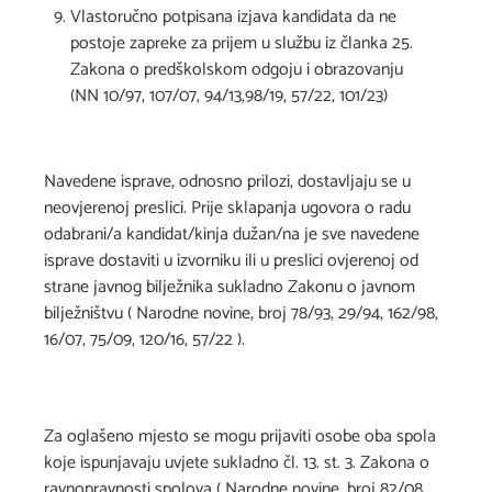
Vlastoručno potpisana izjava kandidata da ne
postoje zapreke za prijem u službu iz članka 25.
Zakona o predškolskom odgoju i obrazovanju
(NN 10/97, 107/07, 94/13,98/19, 57/22, 101/23)
Navedene isprave, odnosno prilozi, dostavljaju se u
neovjerenoj preslici. Prije sklapanja ugovora o radu
odabrani/a kandidat/kinja dužan/na je sve navedene
isprave dostaviti u izvorniku ili u preslici ovjerenoj od
strane javnog bilježnika sukladno Zakonu o javnom
bilježništvu ( Narodne novine, broj 78/93, 29/94, 162/98,
16/07, 75/09, 120/16, 57/22 ).
Za oglašeno mjesto se mogu prijaviti osobe oba spola
koje ispunjavaju uvjete sukladno čl. 13. st. 3. Zakona o
ravnopravnosti spolova ( Narodne novine, broj 82/08,