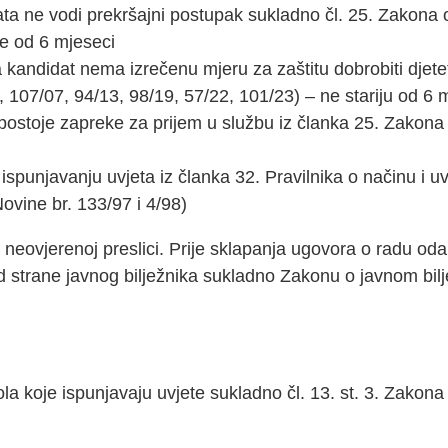
ata ne vodi prekršajni postupak sukladno čl. 25. Zakona
je od 6 mjeseci
kandidat nema izrečenu mjeru za zaštitu dobrobiti djetet
107/07, 94/13, 98/19, 57/22, 101/23) – ne stariju od 6 
postoje zapreke za prijem u službu iz članka 25. Zakon
spunjavanju uvjeta iz članka 32. Pravilnika o načinu i uvj
ovine br. 133/97 i 4/98)
 neovjerenoj preslici. Prije sklapanja ugovora o radu od
j od strane javnog bilježnika sukladno Zakonu o javnom bi
a koje ispunjavaju uvjete sukladno čl. 13. st. 3. Zakona