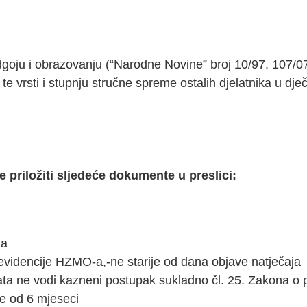
oju i obrazovanju (“Narodne Novine” broj 10/97, 107/07,
 te vrsti i stupnju stručne spreme ostalih djelatnika u dj
e priložiti sljedeće dokumente u preslici:
ja
 evidencije HZMO-a,-ne starije od dana objave natječaja
ata ne vodi kazneni postupak sukladno čl. 25. Zakona o
je od 6 mjeseci