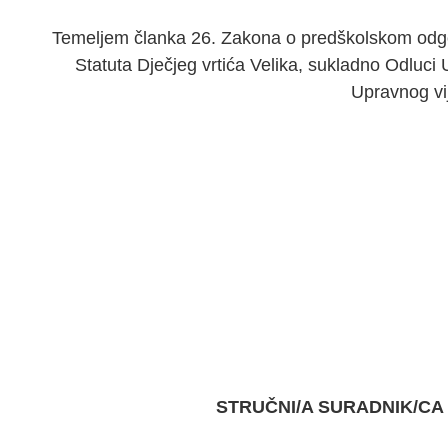
Temeljem članka 26. Zakona o predškolskom odgoju
Statuta Dječjeg vrtića Velika, sukladno Odluci 
Upravnog vi
STRUČNI/A SURADNIK/C