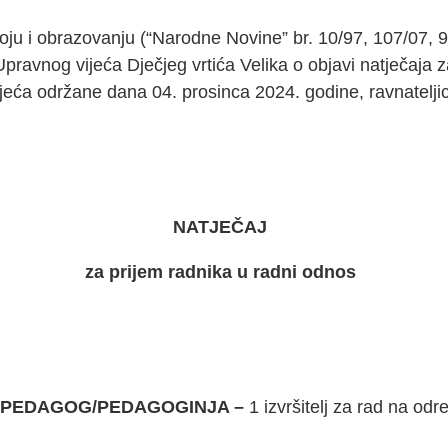
 i obrazovanju (“Narodne Novine” br. 10/97, 107/07, 94/
Upravnog vijeća Dječjeg vrtića Velika o objavi natječaja 
jeća održane dana 04. prosinca 2024. godine, ravnateljic
NATJEČAJ
za prijem radnika u radni odnos
A PEDAGOG/PEDAGOGINJA –
1 izvršitelj za rad na o