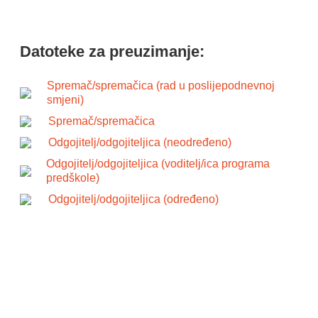
Datoteke za preuzimanje:
Spremač/spremačica (rad u poslijepodnevnoj
smjeni)
Spremač/spremačica
Odgojitelj/odgojiteljica (neodređeno)
Odgojitelj/odgojiteljica (voditelj/ica programa
predškole)
Odgojitelj/odgojiteljica (određeno)