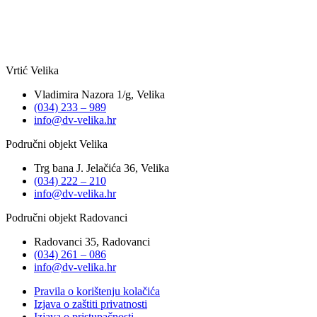
Vrtić Velika
Vladimira Nazora 1/g, Velika
(034) 233 – 989
info@dv-velika.hr
Područni objekt Velika
Trg bana J. Jelačića 36, Velika
(034) 222 – 210
info@dv-velika.hr
Područni objekt Radovanci
Radovanci 35, Radovanci
(034) 261 – 086
info@dv-velika.hr
Pravila o korištenju kolačića
Izjava o zaštiti privatnosti
Izjava o pristupačnosti