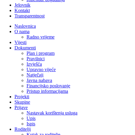
Jelovnik
Kontakt
Transparentnost
Naslovnica
O nama
Radno vrijeme
Vijesti
Dokumenti
Plan i program
Pravilnici
Izvješća
Upravno vijeće
Natječaji
Javna nabava
Financijsko poslovanje
Pristup informacijama
Projekti
Skupine
Prijave
Nastavak korištenja usluga
Upis
Ispis
Roditelji
Kutak za roditelje