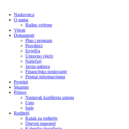
Naslovnica
O nama
Radno vrijeme
Vijesti
Dokumenti
Plan i program
Pravilnici
Izvješća
Upravno vijeće
Natječaji
Javna nabava
Financijsko poslovanje
Pristup informacijama
Projekti
Skupine
Prijave
Nastavak korištenja usluga
Upis
Ispis
Roditelji
Kutak za roditelje
Dnevni raspored
Kalendar događanja